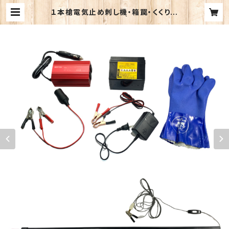
１本槍電気止め刺し機・箱罠・くくり罠
兼用 （新仕様） | 太田製作所