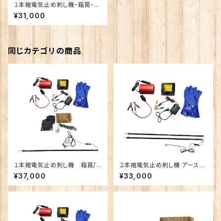
１本槍電気止め刺し機・箱罠・く
くり罠兼用 （新仕様）
¥31,000
同じカテゴリの商品
１本槍電気止め刺し機 箱罠/く
２本槍電気止め刺し機 アースが
くり罠兼用・鼻くくりセット (新仕
取れない状況がある場合はこち
¥37,000
¥33,000
様)
ら （新仕様）