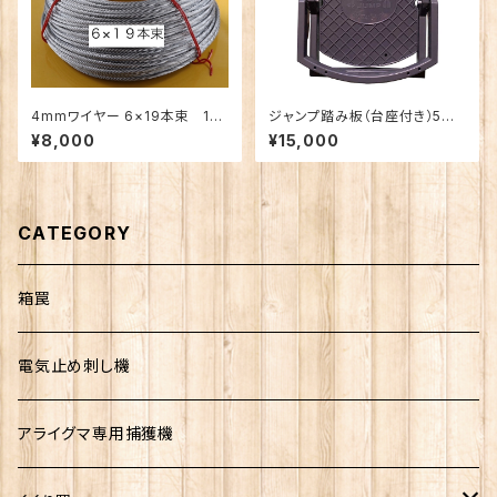
4mmワイヤー 6×19本束 10
ジャンプ踏み板（台座付き）5枚
0m巻（くくり罠自作用パーツ）
セット（踏み板サイズφ19cm）
¥8,000
¥15,000
害獣駆除 イノシシ対策 くくり罠
アニマル 捕獲 わな猟 捕獲機 猪
鹿 シカ
CATEGORY
箱罠
電気止め刺し機
アライグマ専用捕獲機