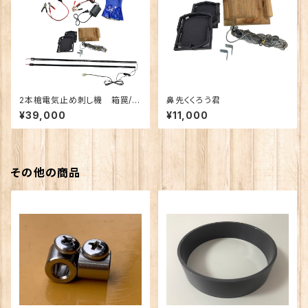
2本槍電気止め刺し機 箱罠/く
鼻先くくろう君
くり罠兼用・鼻くくりセット (新仕
¥39,000
¥11,000
様)
その他の商品