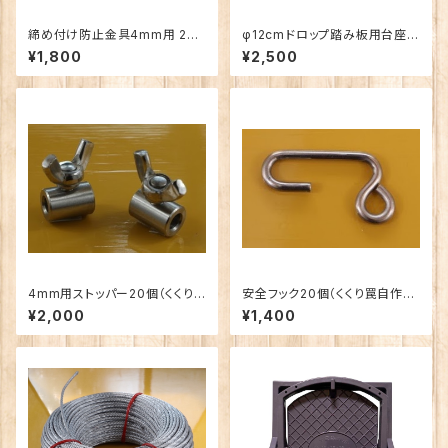
締め付け防止金具4mm用 20
φ12cmドロップ踏み板用台座 5
個（くくり罠自作用パーツ） 害獣
セット 害獣駆除 イノシシ対策 く
¥1,800
¥2,500
駆除 イノシシ対策 くくり罠 アニ
くり罠 アニマル 捕獲 わな猟 捕
マル 捕獲 わな猟 捕獲機 猪 鹿
獲機 猪 鹿 シカ
シカ
4mm用ストッパー20個（くくり
安全フック20個（くくり罠自作用
罠自作用パーツ） 害獣駆除 イノ
パーツ） 害獣駆除 イノシシ対策
¥2,000
¥1,400
シシ対策 くくり罠 アニマル 捕獲
くくり罠 アニマル 捕獲 わな猟
わな猟 捕獲機 猪 鹿 シカ
捕獲機 猪 鹿 シカ