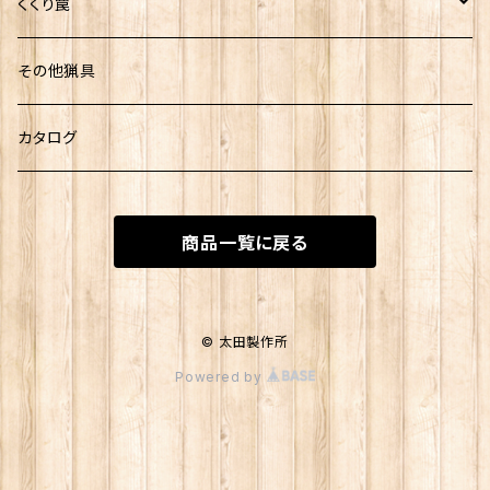
くくり罠
ジャンプ踏み板
その他猟具
Wジャンプくくり罠
カタログ
ドロップ踏み板
商品一覧に戻る
ドロップくくり罠
3代目踏み板・茶
© 太田製作所
Powered by
3代目くくり罠
ねじりバネ